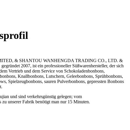
profil
LIMITED, & SHANTOU WANHENGDA TRADING CO., LTD. &
gegründet 2007, ist ein professioneller Süßwarenhersteller, der sich
 dem Vertrieb und dem Service von Schokoladenbonbons,
onbons, Knallbonbons, Lutschern, Geleebonbons, Sprühbonbons,
s, Spielzeugbonbons, sauren Pulverbonbons, gepressten Bonbons
t.
Fujian und sind verkehrsgünstig gelegen; vom
 zu unserer Fabrik benötigt man nur 15 Minuten.