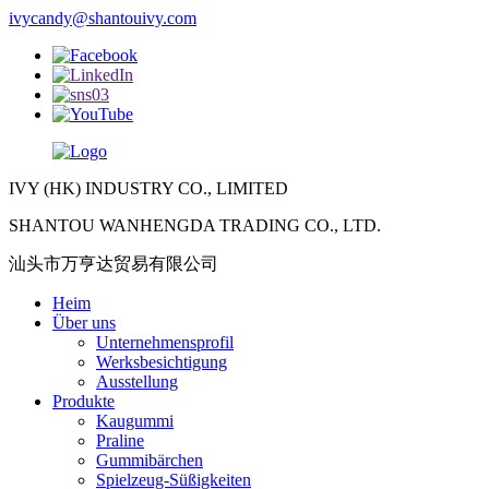
ivycandy@shantouivy.com
IVY (HK) INDUSTRY CO., LIMITED
SHANTOU WANHENGDA TRADING CO., LTD.
汕头市万亨达贸易有限公司
Heim
Über uns
Unternehmensprofil
Werksbesichtigung
Ausstellung
Produkte
Kaugummi
Praline
Gummibärchen
Spielzeug-Süßigkeiten