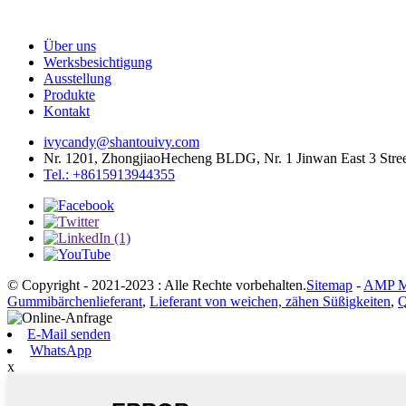
Über uns
Werksbesichtigung
Ausstellung
Produkte
Kontakt
ivycandy@shantouivy.com
Nr. 1201, ZhongjiaoHecheng BLDG, Nr. 1 Jinwan East 3 Stree
Tel.: +8615913944355
© Copyright - 2021-2023 : Alle Rechte vorbehalten.
Sitemap
-
AMP M
Gummibärchenlieferant
,
Lieferant von weichen, zähen Süßigkeiten
,
Q
E-Mail senden
WhatsApp
x