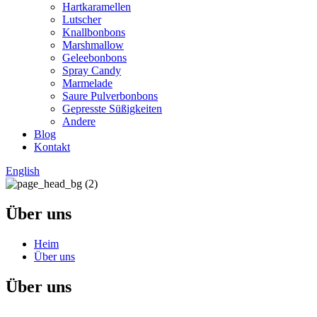
Hartkaramellen
Lutscher
Knallbonbons
Marshmallow
Geleebonbons
Spray Candy
Marmelade
Saure Pulverbonbons
Gepresste Süßigkeiten
Andere
Blog
Kontakt
English
Über uns
Heim
Über uns
Über uns