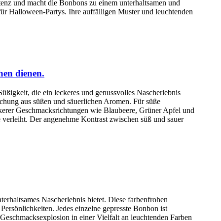
tenz und macht die Bonbons zu einem unterhaltsamen und
für Halloween-Partys. Ihre auffälligen Muster und leuchtenden
hen dienen.
üßigkeit, die ein leckeres und genussvolles Nascherlebnis
 Mischung aus süßen und säuerlichen Aromen. Für süße
eckerer Geschmacksrichtungen wie Blaubeere, Grüner Apfel und
e verleiht. Der angenehme Kontrast zwischen süß und sauer
nterhaltsames Nascherlebnis bietet. Diese farbenfrohen
Persönlichkeiten. Jedes einzelne gepresste Bonbon ist
e Geschmacksexplosion in einer Vielfalt an leuchtenden Farben