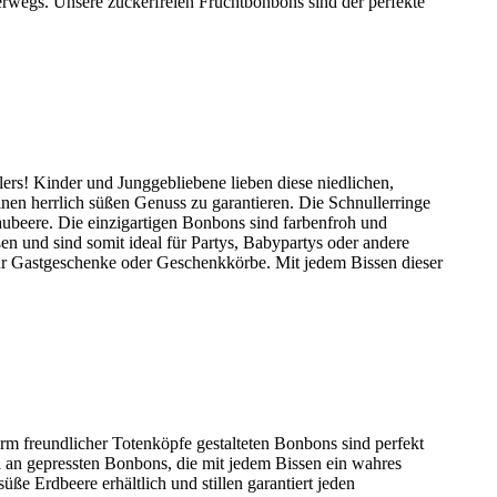
terwegs. Unsere zuckerfreien Fruchtbonbons sind der perfekte
ers! Kinder und Junggebliebene lieben diese niedlichen,
en herrlich süßen Genuss zu garantieren. Die Schnullerringe
aubeere. Die einzigartigen Bonbons sind farbenfroh und
en und sind somit ideal für Partys, Babypartys oder andere
 für Gastgeschenke oder Geschenkkörbe. Mit jedem Bissen dieser
 freundlicher Totenköpfe gestalteten Bonbons sind perfekt
l an gepressten Bonbons, die mit jedem Bissen ein wahres
e Erdbeere erhältlich und stillen garantiert jeden