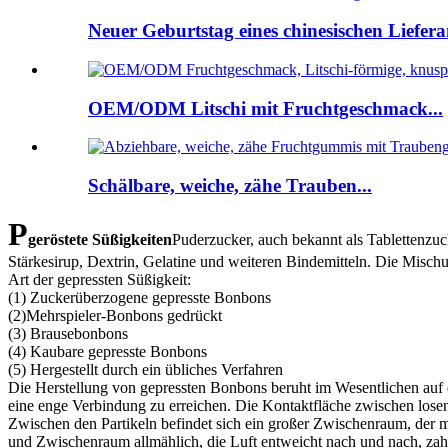
Neuer Geburtstag eines chinesischen Lieferan
OEM/ODM Litschi mit Fruchtgeschmack...
Schälbare, weiche, zähe Trauben...
P
geröstete Süßigkeiten
Puderzucker, auch bekannt als Tablettenzuc
Stärkesirup, Dextrin, Gelatine und weiteren Bindemitteln. Die Mischu
Art der gepressten Süßigkeit:
(1) Zuckerüberzogene gepresste Bonbons
(2)Mehrspieler-Bonbons gedrückt
(3) Brausebonbons
(4) Kaubare gepresste Bonbons
(5) Hergestellt durch ein übliches Verfahren
Die Herstellung von gepressten Bonbons beruht im Wesentlichen auf 
eine enge Verbindung zu erreichen. Die Kontaktfläche zwischen losen 
Zwischen den Partikeln befindet sich ein großer Zwischenraum, der m
und Zwischenraum allmählich, die Luft entweicht nach und nach, zahl