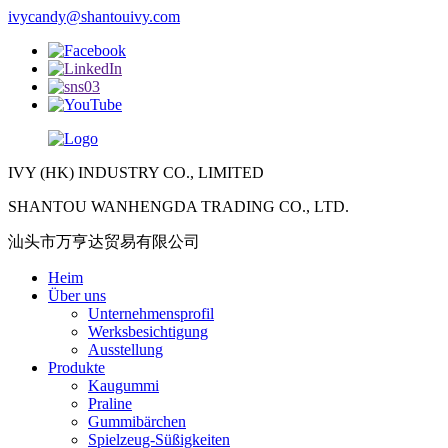
ivycandy@shantouivy.com
IVY (HK) INDUSTRY CO., LIMITED
SHANTOU WANHENGDA TRADING CO., LTD.
汕头市万亨达贸易有限公司
Heim
Über uns
Unternehmensprofil
Werksbesichtigung
Ausstellung
Produkte
Kaugummi
Praline
Gummibärchen
Spielzeug-Süßigkeiten