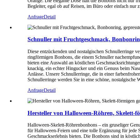
Orange. Die elegante Dose hält die Bonbons nicht nur fr
Begleiter, egal ob auf Reisen, im Büro oder einfach nu
Anfrage
Detail
Schnuller mit Fruchtgeschmack, Bonbonring
Diese entzückenden und nostalgischen Schnullerringe ver
ringförmigen Bonbons, die einem Schnuller nachempfunde
bieten eine Auswahl an köstlichen Geschmacksrichtungen
knackig, ein echter Hingucker und ein Genuss beim Nasch
Anlässe. Unsere Schnullerringe, die in einer farbenfroh
Schnullerringe werden Sie in eine schöne, nostalgische W
Anfrage
Detail
Hersteller von Halloween-Röhren, Skelett-f
Halloween-Skelett-Röhrenbonbons – ein gruseliger Genu
für Halloween-Feiern und eine tolle Ergänzung für jede 
Geschmackserlebnis bieten. Die Bonbons sind in köstliche