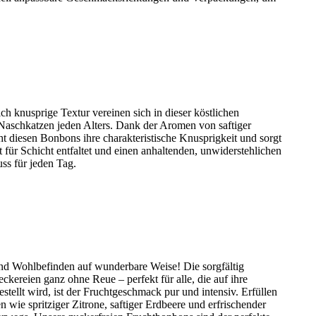
h knusprige Textur vereinen sich in dieser köstlichen
r Naschkatzen jeden Alters. Dank der Aromen von saftiger
iht diesen Bonbons ihre charakteristische Knusprigkeit und sorgt
für Schicht entfaltet und einen anhaltenden, unwiderstehlichen
ss für jeden Tag.
nd Wohlbefinden auf wunderbare Weise! Die sorgfältig
ereien ganz ohne Reue – perfekt für alle, die auf ihre
ellt wird, ist der Fruchtgeschmack pur und intensiv. Erfüllen
wie spritziger Zitrone, saftiger Erdbeere und erfrischender