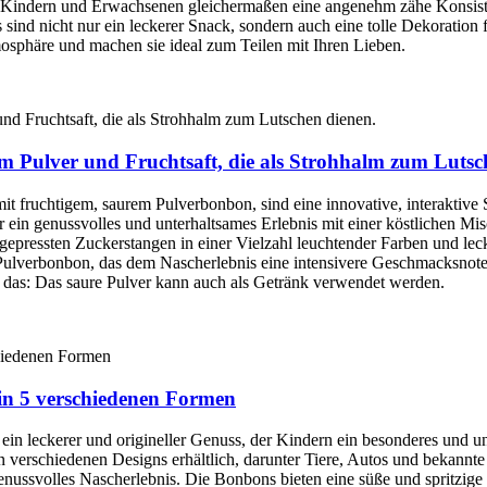
et Kindern und Erwachsenen gleichermaßen eine angenehm zähe Konsis
nd nicht nur ein leckerer Snack, sondern auch eine tolle Dekoration 
tmosphäre und machen sie ideal zum Teilen mit Ihren Lieben.
m Pulver und Fruchtsaft, die als Strohhalm zum Lutsc
t fruchtigem, saurem Pulverbonbon, sind eine innovative, interaktive S
t für ein genussvolles und unterhaltsames Erlebnis mit einer köstlichen
gepressten Zuckerstangen in einer Vielzahl leuchtender Farben und l
 Pulverbonbon, das dem Nascherlebnis eine intensivere Geschmacksnot
 das: Das saure Pulver kann auch als Getränk verwendet werden.
 in 5 verschiedenen Formen
ein leckerer und origineller Genuss, der Kindern ein besonderes und u
verschiedenen Designs erhältlich, darunter Tiere, Autos und bekannte 
 genussvolles Nascherlebnis. Die Bonbons bieten eine süße und spritzig