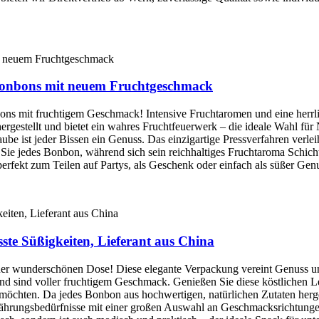
tbonbons mit neuem Fruchtgeschmack
ons mit fruchtigem Geschmack! Intensive Fruchtaromen und eine herrlic
ergestellt und bietet ein wahres Fruchtfeuerwerk – die ideale Wahl fü
aube ist jeder Bissen ein Genuss. Das einzigartige Pressverfahren verle
Sie jedes Bonbon, während sich sein reichhaltiges Fruchtaroma Schicht 
rfekt zum Teilen auf Partys, als Geschenk oder einfach als süßer Genu
ste Süßigkeiten, Lieferant aus China
ner wunderschönen Dose! Diese elegante Verpackung vereint Genuss u
 sind voller fruchtigem Geschmack. Genießen Sie diese köstlichen Leck
chten. Da jedes Bonbon aus hochwertigen, natürlichen Zutaten hergest
nährungsbedürfnisse mit einer großen Auswahl an Geschmacksrichtungen 