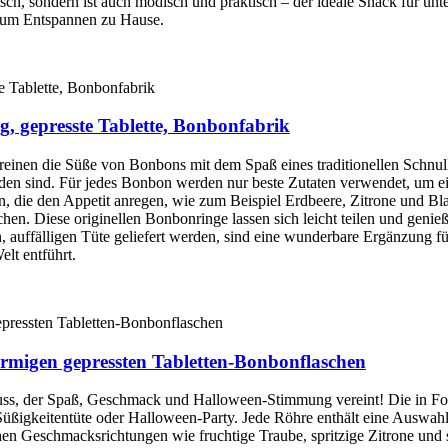
isch, sondern ist auch modisch und praktisch – der ideale Snack für un
r zum Entspannen zu Hause.
, gepresste Tablette, Bonbonfabrik
einen die Süße von Bonbons mit dem Spaß eines traditionellen Schnull
n sind. Für jedes Bonbon werden nur beste Zutaten verwendet, um ein
, die den Appetit anregen, wie zum Beispiel Erdbeere, Zitrone und Bl
en. Diese originellen Bonbonringe lassen sich leicht teilen und genieß
en, auffälligen Tüte geliefert werden, sind eine wunderbare Ergänzung
elt entführt.
örmigen gepressten Tabletten-Bonbonflaschen
ss, der Spaß, Geschmack und Halloween-Stimmung vereint! Die in Form
Süßigkeitentüte oder Halloween-Party. Jede Röhre enthält eine Auswah
n Geschmacksrichtungen wie fruchtige Traube, spritzige Zitrone und süß