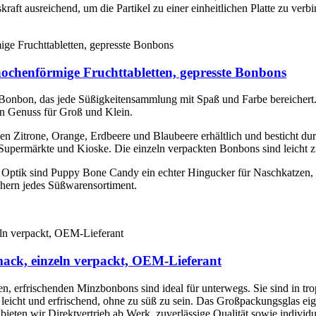
raft ausreichend, um die Partikel zu einer einheitlichen Platte zu verb
nochenförmige Fruchttabletten, gepresste Bonbons
Bonbon, das jede Süßigkeitensammlung mit Spaß und Farbe bereichert.
en Genuss für Groß und Klein.
en Zitrone, Orange, Erdbeere und Blaubeere erhältlich und besticht dur
Supermärkte und Kioske. Die einzeln verpackten Bonbons sind leicht zu 
 Optik sind Puppy Bone Candy ein echter Hingucker für Naschkatzen, 
chern jedes Süßwarensortiment.
mack, einzeln verpackt, OEM-Lieferant
ien, erfrischenden Minzbonbons sind ideal für unterwegs. Sie sind i
 leicht und erfrischend, ohne zu süß zu sein. Das Großpackungsglas eig
ieten wir Direktvertrieb ab Werk, zuverlässige Qualität sowie indiv