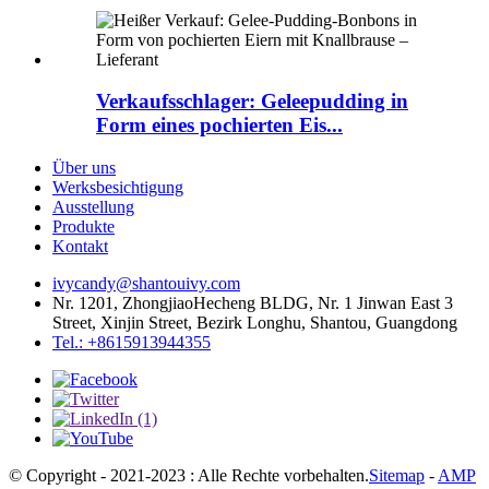
Verkaufsschlager: Geleepudding in
Form eines pochierten Eis...
Über uns
Werksbesichtigung
Ausstellung
Produkte
Kontakt
ivycandy@shantouivy.com
Nr. 1201, ZhongjiaoHecheng BLDG, Nr. 1 Jinwan East 3
Street, Xinjin Street, Bezirk Longhu, Shantou, Guangdong
Tel.: +8615913944355
© Copyright - 2021-2023 : Alle Rechte vorbehalten.
Sitemap
-
AMP