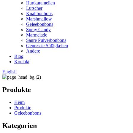
Hartkaramellen
Lutscher
Knallbonbons
Marshmallow
Geleebonbons
Spray Candy
Marmelade
Saure Pulverbonbons
Gepresste Süßigkeiten
Andere
Blog
Kontakt
English
Produkte
Heim
Produkte
Geleebonbons
Kategorien