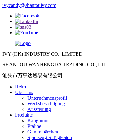
ivycandy@shantouivy.com
IVY (HK) INDUSTRY CO., LIMITED
SHANTOU WANHENGDA TRADING CO., LTD.
汕头市万亨达贸易有限公司
Heim
Über uns
Unternehmensprofil
Werksbesichtigung
Ausstellung
Produkte
Kaugummi
Praline
Gummibärchen
Spielzeug-Süßigkeiten