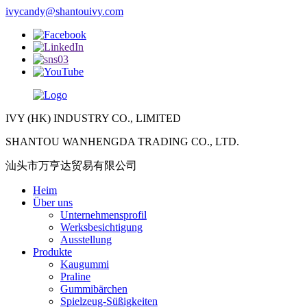
ivycandy@shantouivy.com
IVY (HK) INDUSTRY CO., LIMITED
SHANTOU WANHENGDA TRADING CO., LTD.
汕头市万亨达贸易有限公司
Heim
Über uns
Unternehmensprofil
Werksbesichtigung
Ausstellung
Produkte
Kaugummi
Praline
Gummibärchen
Spielzeug-Süßigkeiten