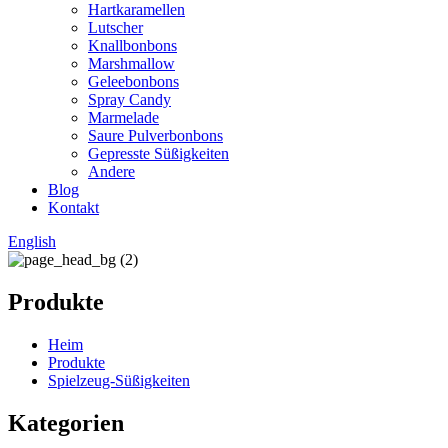
Hartkaramellen
Lutscher
Knallbonbons
Marshmallow
Geleebonbons
Spray Candy
Marmelade
Saure Pulverbonbons
Gepresste Süßigkeiten
Andere
Blog
Kontakt
English
Produkte
Heim
Produkte
Spielzeug-Süßigkeiten
Kategorien