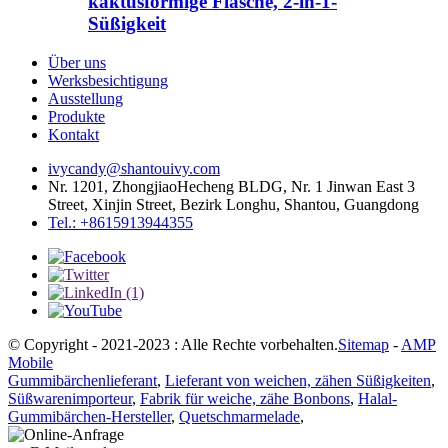
kaktusförmige Flasche, 2-in-1-
Süßigkeit
Über uns
Werksbesichtigung
Ausstellung
Produkte
Kontakt
ivycandy@shantouivy.com
Nr. 1201, ZhongjiaoHecheng BLDG, Nr. 1 Jinwan East 3
Street, Xinjin Street, Bezirk Longhu, Shantou, Guangdong
Tel.: +8615913944355
© Copyright - 2021-2023 : Alle Rechte vorbehalten.
Sitemap
-
AMP
Mobile
Gummibärchenlieferant
,
Lieferant von weichen, zähen Süßigkeiten
,
Süßwarenimporteur
,
Fabrik für weiche, zähe Bonbons
,
Halal-
Gummibärchen-Hersteller
,
Quetschmarmelade
,