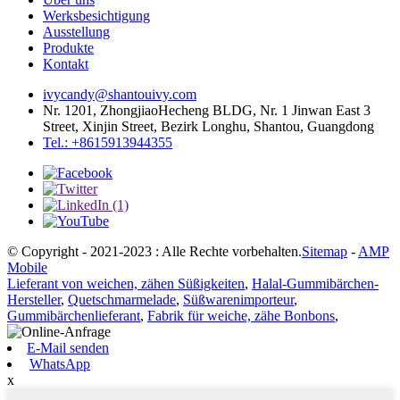
Werksbesichtigung
Ausstellung
Produkte
Kontakt
ivycandy@shantouivy.com
Nr. 1201, ZhongjiaoHecheng BLDG, Nr. 1 Jinwan East 3
Street, Xinjin Street, Bezirk Longhu, Shantou, Guangdong
Tel.: +8615913944355
© Copyright - 2021-2023 : Alle Rechte vorbehalten.
Sitemap
-
AMP
Mobile
Lieferant von weichen, zähen Süßigkeiten
,
Halal-Gummibärchen-
Hersteller
,
Quetschmarmelade
,
Süßwarenimporteur
,
Gummibärchenlieferant
,
Fabrik für weiche, zähe Bonbons
,
E-Mail senden
WhatsApp
x