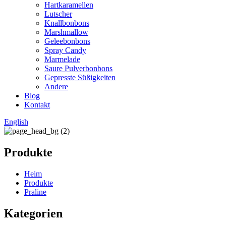
Hartkaramellen
Lutscher
Knallbonbons
Marshmallow
Geleebonbons
Spray Candy
Marmelade
Saure Pulverbonbons
Gepresste Süßigkeiten
Andere
Blog
Kontakt
English
Produkte
Heim
Produkte
Praline
Kategorien