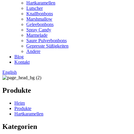
Hartkaramellen
Lutscher
Knallbonbons
Marshmallow
Geleebonbons
Spray Candy
Marmelade
Saure Pulverbonbons
Gepresste Süßigkeiten
Andere
Blog
Kontakt
English
Produkte
Heim
Produkte
Hartkaramellen
Kategorien