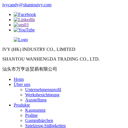
ivycandy@shantouivy.com
IVY (HK) INDUSTRY CO., LIMITED
SHANTOU WANHENGDA TRADING CO., LTD.
汕头市万亨达贸易有限公司
Heim
Über uns
Unternehmensprofil
Werksbesichtigung
Ausstellung
Produkte
Kaugummi
Praline
Gummibärchen
Spielzeug-Süßigkeiten