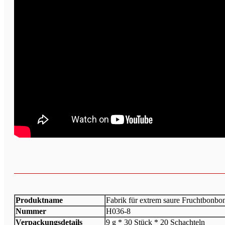
Produktname
Fabrik für extrem saure Fruchtbonbo
Nummer
H036-8
Verpackungsdetails
9 g * 30 Stück * 20 Schachteln