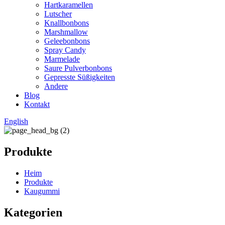
Hartkaramellen
Lutscher
Knallbonbons
Marshmallow
Geleebonbons
Spray Candy
Marmelade
Saure Pulverbonbons
Gepresste Süßigkeiten
Andere
Blog
Kontakt
English
Produkte
Heim
Produkte
Kaugummi
Kategorien