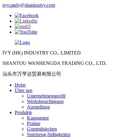
ivycandy@shantouivy.com
IVY (HK) INDUSTRY CO., LIMITED
SHANTOU WANHENGDA TRADING CO., LTD.
汕头市万亨达贸易有限公司
Heim
Über uns
Unternehmensprofil
Werksbesichtigung
Ausstellung
Produkte
Kaugummi
Praline
Gummibärchen
Spielzeug-Süßigkeiten