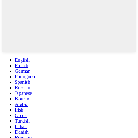
English
French
German
Portuguese
Spanish
Russian
Japanese
Korean
Arabic
Irish
Greek
Turkish
Italian
Danish
Romanian