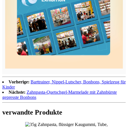
Vorherige:
Barttrainer, Nippel-Lutscher, Bonbons, Spielzeug für
Kinder
Nächste:
Zahnpasta-Quetschgel-Marmelade mit Zahnbürste
gepresste Bonbons
verwandte Produkte