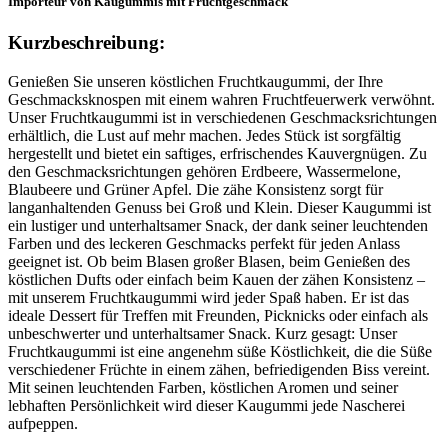
Importeur von Kaugummis mit Fruchtgeschmack
Kurzbeschreibung:
Genießen Sie unseren köstlichen Fruchtkaugummi, der Ihre
Geschmacksknospen mit einem wahren Fruchtfeuerwerk verwöhnt.
Unser Fruchtkaugummi ist in verschiedenen Geschmacksrichtungen
erhältlich, die Lust auf mehr machen. Jedes Stück ist sorgfältig
hergestellt und bietet ein saftiges, erfrischendes Kauvergnügen. Zu
den Geschmacksrichtungen gehören Erdbeere, Wassermelone,
Blaubeere und Grüner Apfel. Die zähe Konsistenz sorgt für
langanhaltenden Genuss bei Groß und Klein. Dieser Kaugummi ist
ein lustiger und unterhaltsamer Snack, der dank seiner leuchtenden
Farben und des leckeren Geschmacks perfekt für jeden Anlass
geeignet ist. Ob beim Blasen großer Blasen, beim Genießen des
köstlichen Dufts oder einfach beim Kauen der zähen Konsistenz –
mit unserem Fruchtkaugummi wird jeder Spaß haben. Er ist das
ideale Dessert für Treffen mit Freunden, Picknicks oder einfach als
unbeschwerter und unterhaltsamer Snack. Kurz gesagt: Unser
Fruchtkaugummi ist eine angenehm süße Köstlichkeit, die die Süße
verschiedener Früchte in einem zähen, befriedigenden Biss vereint.
Mit seinen leuchtenden Farben, köstlichen Aromen und seiner
lebhaften Persönlichkeit wird dieser Kaugummi jede Nascherei
aufpeppen.