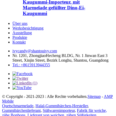
Kaugummi-Importeur, mit
Marmelade gefüllter Dino-Ei-
Kaugummi
Über uns
Werksbesichtigung
Ausstellung
Produkte
Kontakt
ivycandy@shantouivy.com
Nr. 1201, ZhongjiaoHecheng BLDG, Nr. 1 Jinwan East 3
Street, Xinjin Street, Bezirk Longhu, Shantou, Guangdong
Tel.: +8615913944355
© Copyright - 2021-2023 : Alle Rechte vorbehalten.
Sitemap
-
AMP
Mobile
Quetschmarmelade
,
Halal-Gummibärchen-Hersteller
,
Gummibärchenlieferant
,
Süßwarenimporteur
,
Fabrik für weiche,
zähe Bonbons
,
Lieferant von weichen, zähen Süßigkeiten
,