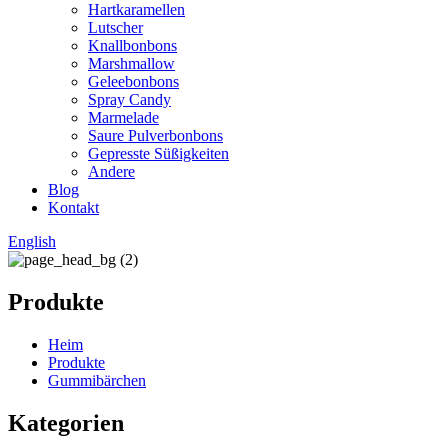
Hartkaramellen
Lutscher
Knallbonbons
Marshmallow
Geleebonbons
Spray Candy
Marmelade
Saure Pulverbonbons
Gepresste Süßigkeiten
Andere
Blog
Kontakt
English
Produkte
Heim
Produkte
Gummibärchen
Kategorien