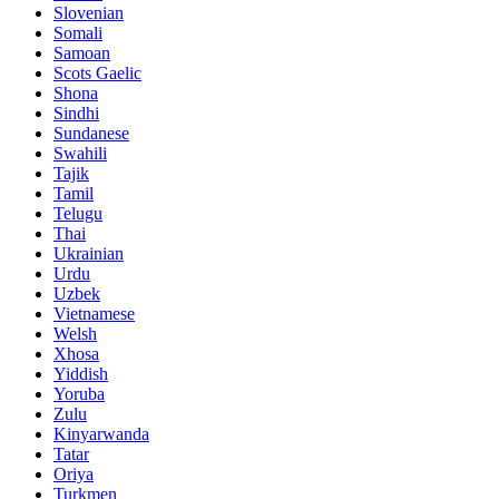
Slovenian
Somali
Samoan
Scots Gaelic
Shona
Sindhi
Sundanese
Swahili
Tajik
Tamil
Telugu
Thai
Ukrainian
Urdu
Uzbek
Vietnamese
Welsh
Xhosa
Yiddish
Yoruba
Zulu
Kinyarwanda
Tatar
Oriya
Turkmen