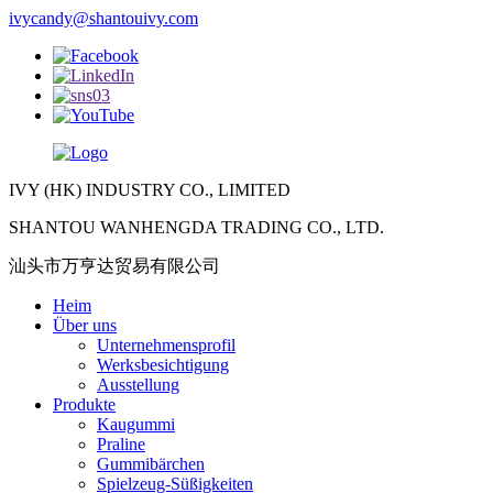
ivycandy@shantouivy.com
IVY (HK) INDUSTRY CO., LIMITED
SHANTOU WANHENGDA TRADING CO., LTD.
汕头市万亨达贸易有限公司
Heim
Über uns
Unternehmensprofil
Werksbesichtigung
Ausstellung
Produkte
Kaugummi
Praline
Gummibärchen
Spielzeug-Süßigkeiten