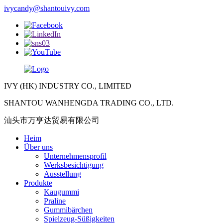
ivycandy@shantouivy.com
IVY (HK) INDUSTRY CO., LIMITED
SHANTOU WANHENGDA TRADING CO., LTD.
汕头市万亨达贸易有限公司
Heim
Über uns
Unternehmensprofil
Werksbesichtigung
Ausstellung
Produkte
Kaugummi
Praline
Gummibärchen
Spielzeug-Süßigkeiten