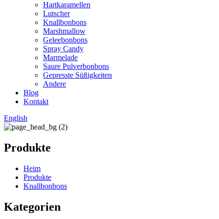
Hartkaramellen
Lutscher
Knallbonbons
Marshmallow
Geleebonbons
Spray Candy
Marmelade
Saure Pulverbonbons
Gepresste Süßigkeiten
Andere
Blog
Kontakt
English
Produkte
Heim
Produkte
Knallbonbons
Kategorien