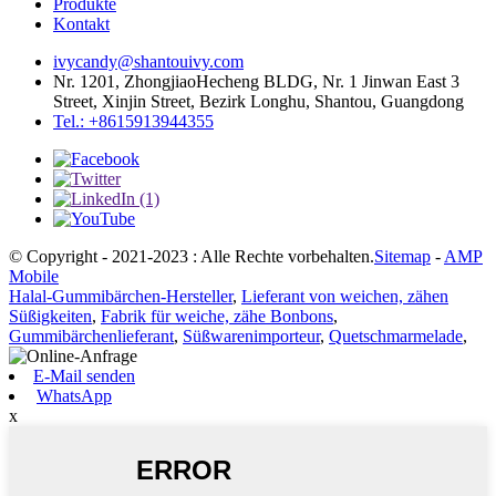
Produkte
Kontakt
ivycandy@shantouivy.com
Nr. 1201, ZhongjiaoHecheng BLDG, Nr. 1 Jinwan East 3
Street, Xinjin Street, Bezirk Longhu, Shantou, Guangdong
Tel.: +8615913944355
© Copyright - 2021-2023 : Alle Rechte vorbehalten.
Sitemap
-
AMP
Mobile
Halal-Gummibärchen-Hersteller
,
Lieferant von weichen, zähen
Süßigkeiten
,
Fabrik für weiche, zähe Bonbons
,
Gummibärchenlieferant
,
Süßwarenimporteur
,
Quetschmarmelade
,
E-Mail senden
WhatsApp
x