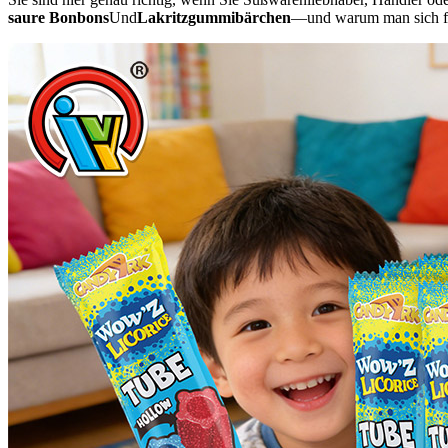
saure Bonbons
Und
Lakritzgummibärchen
—und warum man sich f