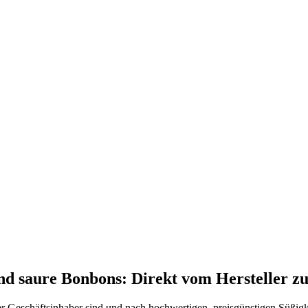
 saure Bonbons: Direkt vom Hersteller zu
er Geschäftsinhaber sind und nach hochwertigen, preisgünstigen Süßigke