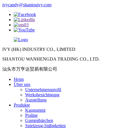
ivycandy@shantouivy.com
IVY (HK) INDUSTRY CO., LIMITED
SHANTOU WANHENGDA TRADING CO., LTD.
汕头市万亨达贸易有限公司
Heim
Über uns
Unternehmensprofil
Werksbesichtigung
Ausstellung
Produkte
Kaugummi
Praline
Gummibärchen
Spielzeug-Süßigkeiten