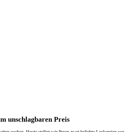
m unschlagbaren Preis
iten suchen. Heute stellen wir Ihnen zwei beliebte Leckereien vor –