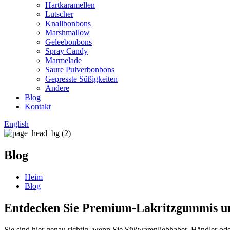
Hartkaramellen
Lutscher
Knallbonbons
Marshmallow
Geleebonbons
Spray Candy
Marmelade
Saure Pulverbonbons
Gepresste Süßigkeiten
Andere
Blog
Kontakt
English
Blog
Heim
Blog
Entdecken Sie Premium-Lakritzgummis und
Sie sind hier genau richtig, wenn Sie Süßwarenliebhaber, Händler od