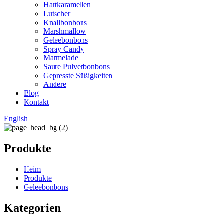
Hartkaramellen
Lutscher
Knallbonbons
Marshmallow
Geleebonbons
Spray Candy
Marmelade
Saure Pulverbonbons
Gepresste Süßigkeiten
Andere
Blog
Kontakt
English
Produkte
Heim
Produkte
Geleebonbons
Kategorien