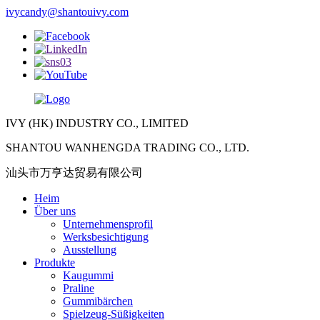
ivycandy@shantouivy.com
IVY (HK) INDUSTRY CO., LIMITED
SHANTOU WANHENGDA TRADING CO., LTD.
汕头市万亨达贸易有限公司
Heim
Über uns
Unternehmensprofil
Werksbesichtigung
Ausstellung
Produkte
Kaugummi
Praline
Gummibärchen
Spielzeug-Süßigkeiten