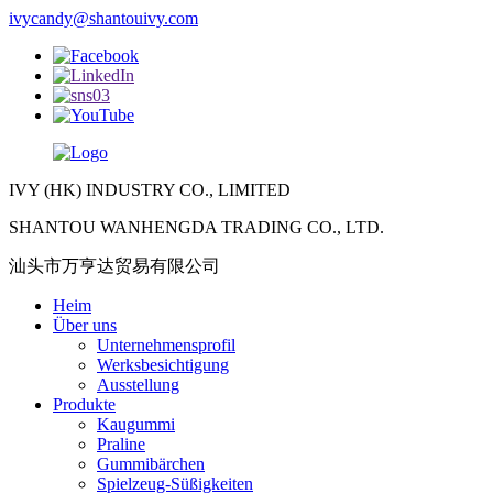
ivycandy@shantouivy.com
IVY (HK) INDUSTRY CO., LIMITED
SHANTOU WANHENGDA TRADING CO., LTD.
汕头市万亨达贸易有限公司
Heim
Über uns
Unternehmensprofil
Werksbesichtigung
Ausstellung
Produkte
Kaugummi
Praline
Gummibärchen
Spielzeug-Süßigkeiten