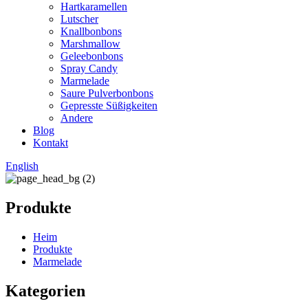
Hartkaramellen
Lutscher
Knallbonbons
Marshmallow
Geleebonbons
Spray Candy
Marmelade
Saure Pulverbonbons
Gepresste Süßigkeiten
Andere
Blog
Kontakt
English
Produkte
Heim
Produkte
Marmelade
Kategorien