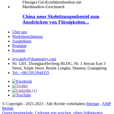
China neue Skelettzungenbeutel zum
Ausdrücken von Flüssigkeiten...
Über uns
Werksbesichtigung
Ausstellung
Produkte
Kontakt
ivycandy@shantouivy.com
Nr. 1201, ZhongjiaoHecheng BLDG, Nr. 1 Jinwan East 3
Street, Xinjin Street, Bezirk Longhu, Shantou, Guangdong
Tel.: +8615913944355
© Copyright - 2021-2023 : Alle Rechte vorbehalten.
Sitemap
-
AMP
Mobile
Quetschmarmelade
,
Lieferant von weichen, zähen Süßigkeiten
,