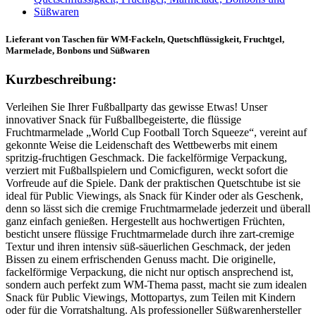
Lieferant von Taschen für WM-Fackeln, Quetschflüssigkeit, Fruchtgel,
Marmelade, Bonbons und Süßwaren
Kurzbeschreibung:
Verleihen Sie Ihrer Fußballparty das gewisse Etwas! Unser
innovativer Snack für Fußballbegeisterte, die flüssige
Fruchtmarmelade „World Cup Football Torch Squeeze“, vereint auf
gekonnte Weise die Leidenschaft des Wettbewerbs mit einem
spritzig-fruchtigen Geschmack. Die fackelförmige Verpackung,
verziert mit Fußballspielern und Comicfiguren, weckt sofort die
Vorfreude auf die Spiele. Dank der praktischen Quetschtube ist sie
ideal für Public Viewings, als Snack für Kinder oder als Geschenk,
denn so lässt sich die cremige Fruchtmarmelade jederzeit und überall
ganz einfach genießen. Hergestellt aus hochwertigen Früchten,
besticht unsere flüssige Fruchtmarmelade durch ihre zart-cremige
Textur und ihren intensiv süß-säuerlichen Geschmack, der jeden
Bissen zu einem erfrischenden Genuss macht. Die originelle,
fackelförmige Verpackung, die nicht nur optisch ansprechend ist,
sondern auch perfekt zum WM-Thema passt, macht sie zum idealen
Snack für Public Viewings, Mottopartys, zum Teilen mit Kindern
oder für die Vorratshaltung. Als professioneller Süßwarenhersteller