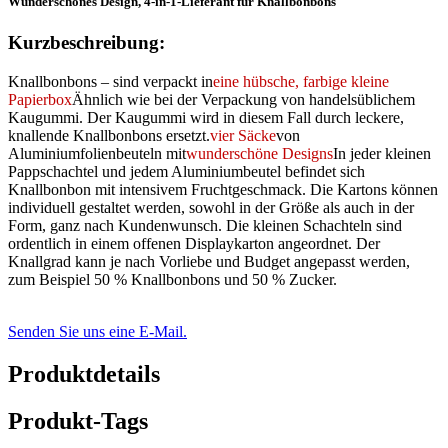
Wunderschönes Design, 4-in-1-Lieferant für Knallbonbons
Kurzbeschreibung:
Knallbonbons – sind verpackt in
eine hübsche, farbige kleine
Papierbox
Ähnlich wie bei der Verpackung von handelsüblichem
Kaugummi. Der Kaugummi wird in diesem Fall durch leckere,
knallende Knallbonbons ersetzt.
vier Säcke
von
Aluminiumfolienbeuteln mit
wunderschöne Designs
In jeder kleinen
Pappschachtel und jedem Aluminiumbeutel befindet sich
Knallbonbon mit intensivem Fruchtgeschmack. Die Kartons können
individuell gestaltet werden, sowohl in der Größe als auch in der
Form, ganz nach Kundenwunsch. Die kleinen Schachteln sind
ordentlich in einem offenen Displaykarton angeordnet. Der
Knallgrad kann je nach Vorliebe und Budget angepasst werden,
zum Beispiel 50 % Knallbonbons und 50 % Zucker.
Senden Sie uns eine E-Mail.
Produktdetails
Produkt-Tags