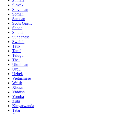
Sinhala
Slovak
Slovenian
Somali
Samoan
Scots Gaelic
Shona
Sindhi
Sundanese
Swahili
Tajik
Tamil
Telugu
Thai
Ukrainian
Urdu
Uzbek
Vietnamese
Welsh
Xhosa
Yiddish
Yoruba
Zulu
Kinyarwanda
Tatar