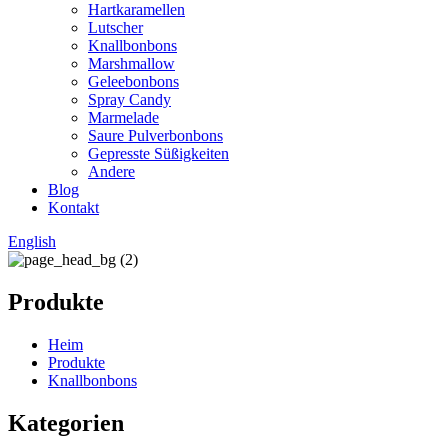
Hartkaramellen
Lutscher
Knallbonbons
Marshmallow
Geleebonbons
Spray Candy
Marmelade
Saure Pulverbonbons
Gepresste Süßigkeiten
Andere
Blog
Kontakt
English
Produkte
Heim
Produkte
Knallbonbons
Kategorien