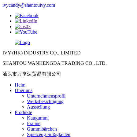
ivycandy@shantouivy.com
IVY (HK) INDUSTRY CO., LIMITED
SHANTOU WANHENGDA TRADING CO., LTD.
汕头市万亨达贸易有限公司
Heim
Über uns
Unternehmensprofil
Werksbesichtigung
Ausstellung
Produkte
Kaugummi
Praline
Gummibärchen
Spielzeug-Süßigkeiten