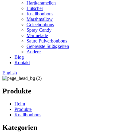
Hartkaramellen
Lutscher
Knallbonbons
Marshmallow
Geleebonbons
Spray Candy
Marmelade
Saure Pulverbonbons
Gepresste Süßigkeiten
Andere
Blog
Kontakt
English
Produkte
Heim
Produkte
Knallbonbons
Kategorien