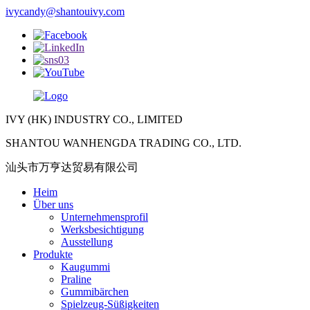
ivycandy@shantouivy.com
IVY (HK) INDUSTRY CO., LIMITED
SHANTOU WANHENGDA TRADING CO., LTD.
汕头市万亨达贸易有限公司
Heim
Über uns
Unternehmensprofil
Werksbesichtigung
Ausstellung
Produkte
Kaugummi
Praline
Gummibärchen
Spielzeug-Süßigkeiten