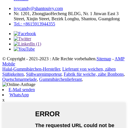
ivycandy@shantouivy.com
Nr. 1201, ZhongjiaoHecheng BLDG, Nr. 1 Jinwan East 3
Street, Xinjin Street, Bezirk Longhu, Shantou, Guangdong
Tel.: +8615913944355
© Copyright - 2021-2023 : Alle Rechte vorbehalten.
Sitemap
-
AMP
Mobile
Halal-Gummibärchen-Hersteller
,
Lieferant von weichen, zähen
Süßigkeiten
,
Süßwarenimporteur
,
Fabrik für weiche, zähe Bonbons
,
Quetschmarmelade
,
Gummibärchenlieferant
,
E-Mail senden
WhatsApp
x