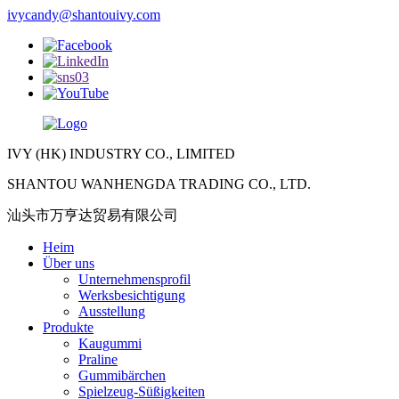
ivycandy@shantouivy.com
IVY (HK) INDUSTRY CO., LIMITED
SHANTOU WANHENGDA TRADING CO., LTD.
汕头市万亨达贸易有限公司
Heim
Über uns
Unternehmensprofil
Werksbesichtigung
Ausstellung
Produkte
Kaugummi
Praline
Gummibärchen
Spielzeug-Süßigkeiten