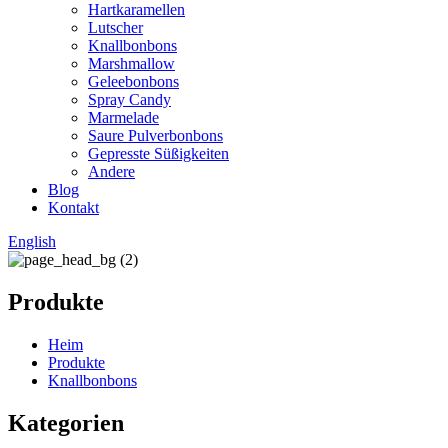
Hartkaramellen
Lutscher
Knallbonbons
Marshmallow
Geleebonbons
Spray Candy
Marmelade
Saure Pulverbonbons
Gepresste Süßigkeiten
Andere
Blog
Kontakt
English
Produkte
Heim
Produkte
Knallbonbons
Kategorien