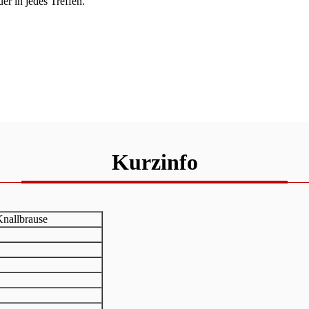
er in jedes Treffen.
Kurzinfo
Knallbrause