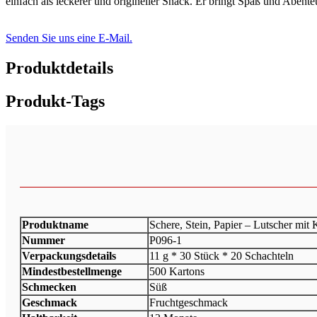
einfach als leckerer und origineller Snack. Er bringt Spaß und Abenteu
Senden Sie uns eine E-Mail.
Produktdetails
Produkt-Tags
Produktname
Schere, Stein, Papier – Lutscher mit 
Nummer
P096-1
Verpackungsdetails
11 g * 30 Stück * 20 Schachteln
Mindestbestellmenge
500 Kartons
Schmecken
Süß
Geschmack
Fruchtgeschmack